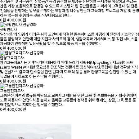
주거공간 및 사무공간, 상업공간 등의 공간별 문제점을 진단하여 몬제점을 해결하고 수납공
간을 가장 효율적으로 활용할 수 있도록 시스템화 된 공간활용을 기획하여 고객응대 및 전문
컨설팅을 진행하는 업무를 수행하는 역할과 정리수납전문가 교육과정 프로그램 개발 및 운영
하는 업무를 수행하는 것을 직무내용으로 한다.
0원
400,000원
신규강좌
생활관리사
일상생활의 영위가 어려운 취약 노인에게 적절한 돌봄서비스를 제공하여 안전과 기초적인 생
활을 담당하고 안전에 대한 지원과 사회로의 참여, 생활교육과 가사서비스 등 직접 서비스를
제공하여 안정적인 일상생활을 할 수 있도록 활동 직무를 수행한다.
0원
400,000원
신규강좌
환경교육지도사
환경교육지도사는 기후위기에 대응하기 위해 쓰레기 새활용(Upcycling), 제로웨이스트
(Zero Waste)에 대한 중요성을 강조하는 전문가를 양성하여 탄소중립에 대한 정확한 지식
및 온실가스 감축과 탄소중립 관련 법과 제도 해석 등을 통해 환경교육을 실천할 수 있는 매
뉴얼을 제시하도록 하는 직무를 수행한다.
0원
400,000원
신규강좌
교통안전지도사
교통안전 이론과 법규를 바탕으로 교통사고 예방을 위한 교육 및 홍보활동을 기획·수행하며,
도로 이용자의 안전의식을 높이고 올바른 교통문화 정착을 위해 캠페인, 상담, 교육 등을 통
해 전문적으로 지도하는 업무를 수행한다.
0원
400,000원