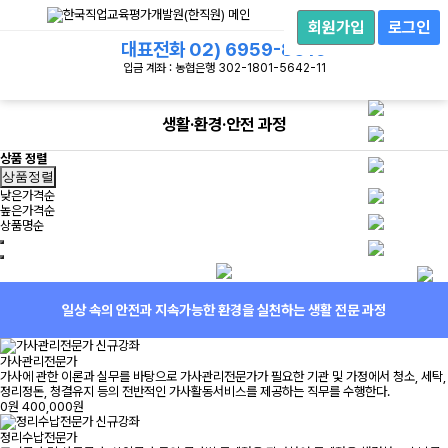
회
원
회원가입
로그인
로
대표전화
02) 6959-8019
그
인
입금 계좌 : 농협은행 302-1801-5642-11
생활·환경·안전 과정
상품 정렬
상품정렬
낮은가격순
높은가격순
상품명순
일상 속의 안전과 지속가능한 환경을 실천하는 생활 전문 과정
신규강좌
가사관리전문가
가사에 관한 이론과 실무를 바탕으로 가사관리전문가가 필요한 기관 및 가정에서 청소, 세탁,
정리정돈, 청결유지 등의 전반적인 가사활동서비스를 제공하는 직무를 수행한다.
0원
400,000원
신규강좌
정리수납전문가