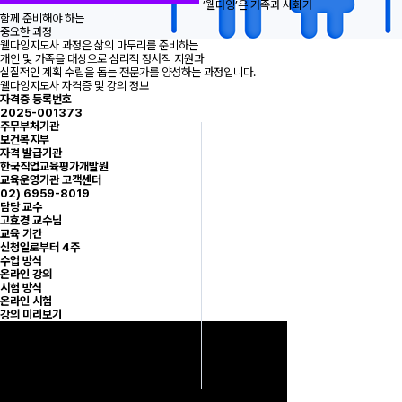
’웰다잉’은 가족과 사회가
함께 준비해야 하는
중요한 과정
웰다잉지도사 과정은 삶의 마무리를 준비하는
개인 및 가족을 대상으로 심리적 정서적 지원과
실질적인 계획 수립을 돕는 전문가를 양성하는 과정입니다.
웰다잉지도사 자격증 및 강의 정보
자격증 등록번호
2025-001373
주무부처기관
보건복지부
자격 발급기관
한국직업교육평가개발원
교육운영기관 고객센터
02) 6959-8019
담당 교수
고효경 교수님
교육 기간
신청일로부터 4주
수업 방식
온라인 강의
시험 방식
온라인 시험
강의 미리보기