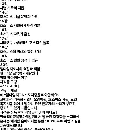
13강
사별 가족의 지원
14강
호스피스 시설 운영과 관리
15강
호스피스 자원봉사자의 역할
16강
호스피스 교육과 훈련
17강
사례연구 : 성공적인 호스피스 돌봄
18강
호스피스의 미래와 발전 방향
19강
호스피스 관련 정책과 법규
20강
웰다잉지도사의 역할과 책임
한국직업교육평가개발원과
함께 해야하는 이유!
자격증 특징
취업지원센터
유튜브 채널
왜 “웰다잉지도사” 자격증을 따야할까요?
고령화가 가속화되면서 요양병원, 호스피스 기관, 노인
복지시설 등에서 웰다잉 관련 전문가의 수요가 꾸준히
증가하고 있기 때문입니다.
자격증 취득 후에 취업은 어떻게 하나요?
한국직업교육평가개발원에서 발급한 자격증을 소지하신
분께는 케어잡 홈페이지를 통한 100% 무료 취업 지원을
제공해드립니다.
유튜브에는 어떤 영상이 올라오나요?