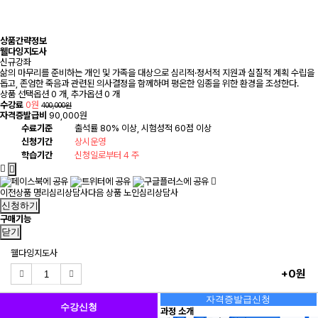
상품간략정보
웰다잉지도사
신규강좌
삶의 마무리를 준비하는 개인 및 가족을 대상으로 심리적·정서적 지원과 실질적 계획 수립을
돕고, 존엄한 죽음과 관련된 의사결정을 함께하며 평온한 임종을 위한 환경을 조성한다.
상품 선택옵션 0 개, 추가옵션 0 개
수강료
0원
400,000원
자격증발급비
90,000원
수료기준
출석률 80% 이상, 시험성적 60점 이상
신청기간
상시운영
학습기간
신청일로부터 4 주
이전상품
명리심리상담사
다음 상품
노인심리상담사
신청하기
구매기능
닫기
웰다잉지도사
+0원
자격증발급신청
수강신청
과정 소개