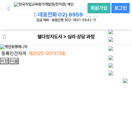
회
원
회원가입
로그인
로
대표전화
02) 6959-8019
그
인
입금 계좌 : 농협은행 302-1801-5642-11
웰다잉지도사 > 심리·상담 과정
등록민간자격
제
2025-001373
호
이전
다음