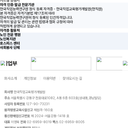
카드형 증명서
자격 인증·발급 전문기관
한국직업능력연구원 정식 등록 자격증 - 한국직업교육평가개발원(한직원)
본 자격증은 자격기본법 제17조에 따라
한국직업능력연구원에 정식 등록된 민간자격입니다.
자격의 발급 및 관리는 관련 법령과 협회 규정에 따라
적법하게 운영되고 있습니다.
자격증 활용처
노인 전문 병원
노인복지관
호스피스 센터
사회봉사 단체
회사소개
개인정보
이용약관
찾아오시는 길
회사명
한국직업교육평가개발원
주소
서울특별시 강동구 천호대로1082, A동 6층 603호(성내동,경남빌딩)
사업자 등록번호
127-90-73231
원격평생교육시설신고
제원격-160호
통신판매업신고번호
제 2024-서울강동-1418 호
대표
이영욱
전화
02-6959-8019
팩스
02-6959-8005