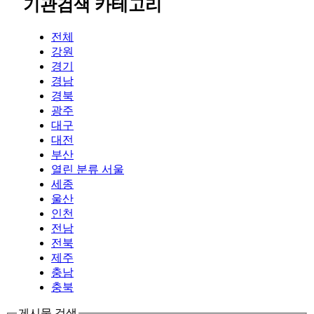
기관검색 카테고리
전체
강원
경기
경남
경북
광주
대구
대전
부산
열린 분류
서울
세종
울산
인천
전남
전북
제주
충남
충북
게시물 검색