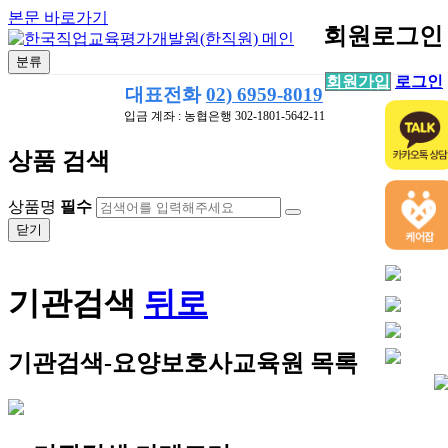
본문 바로가기
회원로그인
분류
회원가입
로그인
대표전화
02) 6959-8019
입금 계좌 : 농협은행 302-1801-5642-11
상품 검색
상품명
필수
닫기
기관검색
뒤로
기관검색-요양보호사교육원
목록