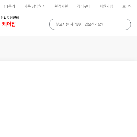
1:1문의
카톡 상담하기
원격지원
장바구니
회원가입
로그인
취업지원센터
케어잡