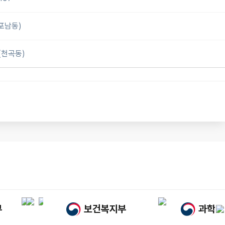
포남동)
(천곡동)