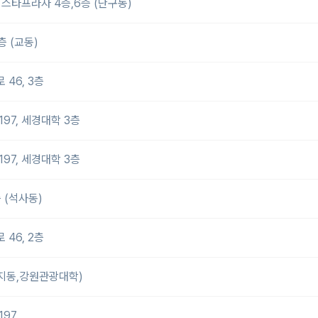
스타프라자 4층,6층 (단구동)
층 (교동)
46, 3층
97, 세경대학 3층
97, 세경대학 3층
 (석사동)
46, 2층
황지동,강원관광대학)
197