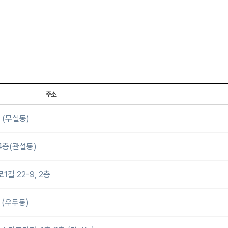
주소
 (무실동)
4층(관설동)
 22-9, 2층
(우두동)