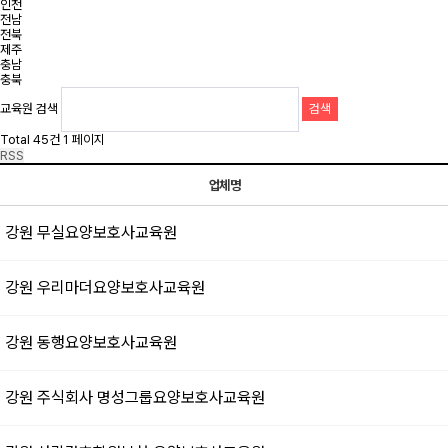
인천
전남
전북
제주
충남
충북
교육원 검색
검색
Total 45건
1 페이지
RSS
업체명
강원
무실요양보호사교육원
강원
우리마더요양보호사교육원
강원
동행요양보호사교육원
강원
주식회사 명성그룹요양보호사교육원