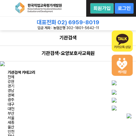
회
원
회원가입
로그인
로
그
인
대표전화
02) 6959-8019
입금 계좌 : 농협은행 302-1801-5642-11
기관검색
기관검색-요양보호사교육원
기관검색 카테고리
전체
강원
경기
경남
경북
광주
대구
대전
부산
서울
세종
울산
인천