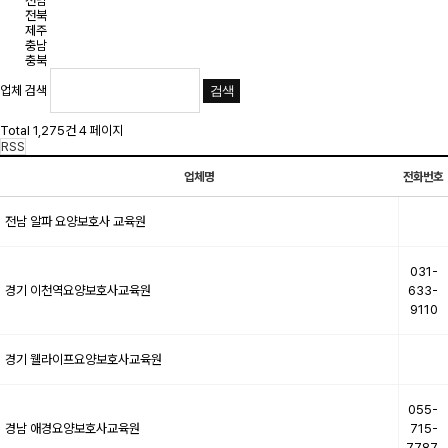
전남
전북
제주
충남
충북
업체 검색
Total 1,275건
4 페이지
RSS
업체명
전화번호
전남
알파 요양보호사 교육원
031-
경기
이천역요양보호사교육원
633-
9110
경기
웰라이프요양보호사교육원
055-
경남
애경요양보호사교육원
715-
7787