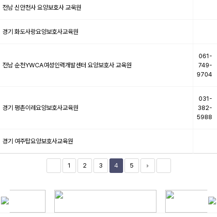
전남
신안천사 요양보호사 교욱원
경기
화도사랑요양보호사교육원
061-
전남
순천YWCA여성인력개발센터 요양보호사 교육원
749-
9704
031-
경기
평촌이레요양보호사교육원
382-
5988
경기
여주탑요양보호사교육원
1
2
3
4
5