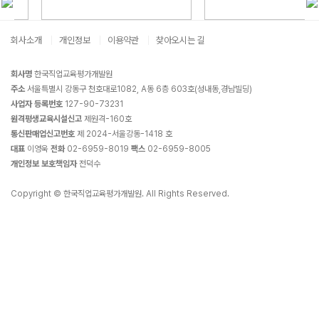
회사소개
개인정보
이용약관
찾아오시는 길
회사명
한국직업교육평가개발원
주소
서울특별시 강동구 천호대로1082, A동 6층 603호(성내동,경남빌딩)
사업자 등록번호
127-90-73231
원격평생교육시설신고
제원격-160호
통신판매업신고번호
제 2024-서울강동-1418 호
대표
이영욱
전화
02-6959-8019
팩스
02-6959-8005
개인정보 보호책임자
전덕수
Copyright © 한국직업교육평가개발원. All Rights Reserved.