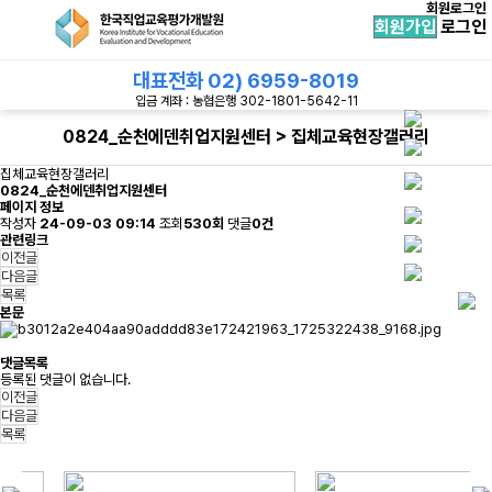
회원로그인
회원가입
로그인
대표전화
02) 6959-8019
입금 계좌 : 농협은행 302-1801-5642-11
0824_순천에덴취업지원센터 > 집체교육현장갤러리
집체교육현장갤러리
0824_순천에덴취업지원센터
페이지 정보
작성자
24-09-03 09:14
조회
530회
댓글
0건
관련링크
이전글
다음글
목록
본문
댓글목록
등록된 댓글이 없습니다.
이전글
다음글
목록