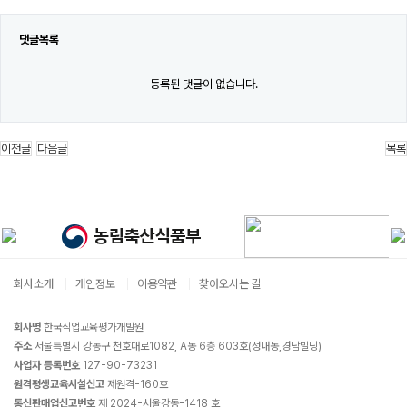
댓글목록
등록된 댓글이 없습니다.
이전글
다음글
목록
회사소개
개인정보
이용약관
찾아오시는 길
회사명
한국직업교육평가개발원
주소
서울특별시 강동구 천호대로1082, A동 6층 603호(성내동,경남빌딩)
사업자 등록번호
127-90-73231
원격평생교육시설신고
제원격-160호
통신판매업신고번호
제 2024-서울강동-1418 호