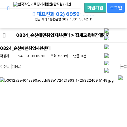
회
집체교육현장갤러리
원
회원가입
로그인
로
대표전화
02) 6959-8019
그
인
입금 계좌 : 농협은행 302-1801-5642-11
0824_순천에덴취업지원센터 > 집체교육현장갤러리
0824_순천에덴취업지원센터
작성자
24-09-03 09:13
조회
553회
댓글
0건
이전글
다음글
목록