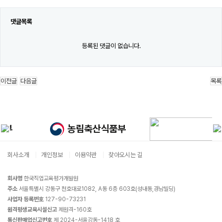
댓글목록
등록된 댓글이 없습니다.
이전글
다음글
목록
회사소개
개인정보
이용약관
찾아오시는 길
회사명
한국직업교육평가개발원
주소
서울특별시 강동구 천호대로1082, A동 6층 603호(성내동,경남빌딩)
사업자 등록번호
127-90-73231
원격평생교육시설신고
제원격-160호
통신판매업신고번호
제 2024-서울강동-1418 호