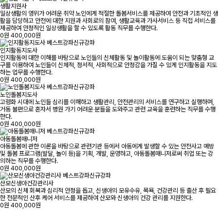
생활지원사
일상생활의 영위가 어려운 취약 노인에게 적절한 돌봄서비스를 제공하여 안전과 기초적인 생
활을 담당하고 안전에 대한 지원과 사회로의 참여, 생활교육과 가사서비스 등 직접 서비스를
제공하여 안정적인 일상생활을 할 수 있도록 활동 직무를 수행한다.
0원
400,000원
베스트강좌
신규강좌
인지활동지도사
인지활동에 대한 이해를 바탕으로 노인들의 신체활동 및 놀이활동에 도움이 되는 맞춤형 교
구를 이용하여 노인들이 신체적, 정서적, 사회적으로 안정감을 가질 수 있게 인지활동을 지도
하는 업무를 수행한다.
0원
400,000원
베스트강좌
신규강좌
노인돌봄지도사
고령화 시대에 노인들 심리를 이해하고 생활관리, 안전관리의 서비스를 연구하고 실행하며,
거동 불편으로 혼자서 병원 가기 어려운 분들을 도와주고 관련 교육을 훈련하는 직무를 수행
한다.
0원
400,000원
베스트강좌
신규강좌
아동돌봄매니저
아동돌봄에 관한 이론을 바탕으로 관련기관 등에서 아동에게 발생할 수 있는 안전사고 예방
및 돌봄 프로그램(발달, 놀이 등)을 기획, 개발, 운영하고, 아동돌봄매니저로써 취업 또는 강
의하는 직무를 수행한다.
0원
400,000원
베스트강좌
신규강좌
산모신생아건강관리사
산모의 신체 회복과 심리적 안정을 돕고, 신생아의 모유수유, 목욕, 건강관리 등 출산 후 필요
한 전문적인 산후 케어 서비스를 제공하여 산모와 신생아의 건강 관리를 지원한다.
0원
400,000원