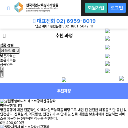
회
원
회원가입
로그인
로
그
인
대표전화
02) 6959-8019
입금 계좌 : 농협은행 302-1801-5642-11
추천 과정
상품 정렬
상품정렬
낮은가격순
높은가격순
상품명순
추천과정
베스트강좌
신규강좌
병원동행매니저
병원동행에 대한 전문적인 이해와 실무능력을 바탕으로 내원 전 안전한 이동을 위한 동선 및
안전관리, 진료실과, 약국동행, 안전귀가 후 안내 및 진료 내용을 보호자에게 전달하는 서비
스를 제공하는 전반적인 직무를 수행한다.
0원
400,000원
베스트강좌
신규강좌