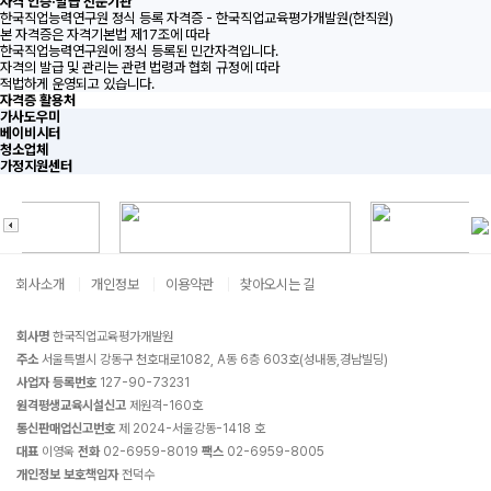
자격 인증·발급 전문기관
한국직업능력연구원 정식 등록 자격증 - 한국직업교육평가개발원(한직원)
본 자격증은 자격기본법 제17조에 따라
한국직업능력연구원에 정식 등록된 민간자격입니다.
자격의 발급 및 관리는 관련 법령과 협회 규정에 따라
적법하게 운영되고 있습니다.
자격증 활용처
가사도우미
베이비시터
청소업체
가정지원센터
회사소개
개인정보
이용약관
찾아오시는 길
회사명
한국직업교육평가개발원
주소
서울특별시 강동구 천호대로1082, A동 6층 603호(성내동,경남빌딩)
사업자 등록번호
127-90-73231
원격평생교육시설신고
제원격-160호
통신판매업신고번호
제 2024-서울강동-1418 호
대표
이영욱
전화
02-6959-8019
팩스
02-6959-8005
개인정보 보호책임자
전덕수