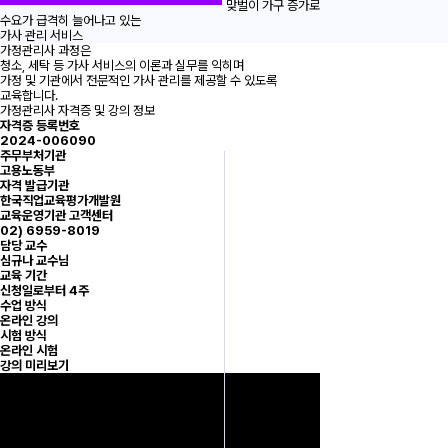
맞벌이 가구 증가로
수요가 급격히 늘어나고 있는
가사 관리 서비스
가정관리사 과정은
청소, 세탁 등 가사 서비스의 이론과 실무를 익히며
가정 및 기관에서 전문적인 가사 관리를 제공할 수 있도록
교육합니다.
가정관리사 자격증 및 강의 정보
자격증 등록번호
2024-006090
주무부처기관
고용노동부
자격 발급기관
한국직업교육평가개발원
교육운영기관 고객센터
02) 6959-8019
담당 교수
심규나 교수님
교육 기간
신청일로부터 4주
수업 방식
온라인 강의
시험 방식
온라인 시험
강의 미리보기