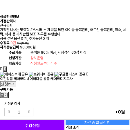
상품간략정보
가정관리사
신규강좌
가정관리사는 맞춤형 가사서비스 제공을 통한 아이들 돌봄관리, 어르신 돌봄관리, 청소, 세
탁, 식사 등 가사관련 보조 직무를 수행한다.
상품 선택옵션 0 개, 추가옵션 0 개
수강료
0원
400,000원
자격증발급비
90,000원
수료기준
출석률 80% 이상, 시험성적 60점 이상
신청기간
상시운영
학습기간
신청일로부터 4 주
이전상품
케어코디네이터
다음 상품
케어코디지도사
신청하기
구매기능
닫기
가정관리사
+0원
자격증발급신청
수강신청
과정 소개