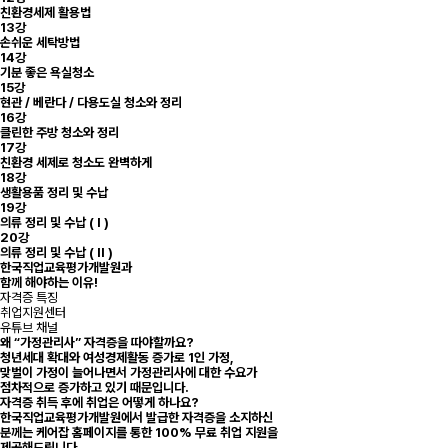
친환경세제 활용법
13강
손쉬운 세탁방법
14강
기분 좋은 욕실청소
15강
현관 / 베란다 / 다용도실 청소와 정리
16강
클린한 주방 청소와 정리
17강
친환경 세제로 청소도 완벽하게
18강
생활용품 정리 및 수납
19강
의류 정리 및 수납 ( I )
20강
의류 정리 및 수납 ( II )
한국직업교육평가개발원과
함께 해야하는 이유!
자격증 특징
취업지원센터
유튜브 채널
왜 “가정관리사” 자격증을 따야할까요?
청년세대 확대와 여성경제활동 증가로 1인 가정,
맞벌이 가정이 늘어나면서 가정관리사에 대한 수요가
점차적으로 증가하고 있기 때문입니다.
자격증 취득 후에 취업은 어떻게 하나요?
한국직업교육평가개발원에서 발급한 자격증을 소지하신
분께는 케어잡 홈페이지를 통한 100% 무료 취업 지원을
제공해드립니다.