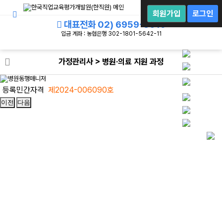
회
원
회원가입
로그인
로
대표전화
02) 6959-8019
그
인
입금 계좌 : 농협은행 302-1801-5642-11
가정관리사 > 병원·의료 지원 과정
등록민간자격
제
2024-006090
호
이전
다음