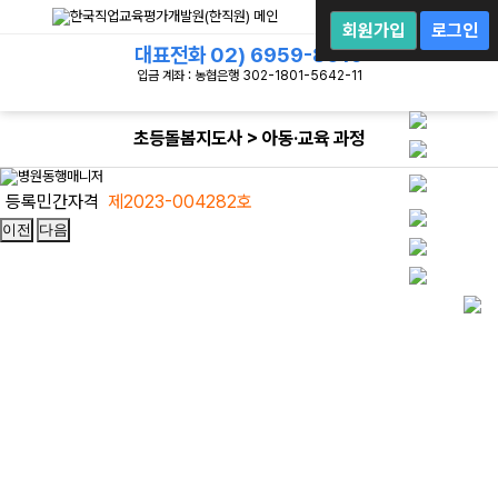
회
원
회원가입
로그인
로
대표전화
02) 6959-8019
그
인
입금 계좌 : 농협은행 302-1801-5642-11
초등돌봄지도사 > 아동·교육 과정
등록민간자격
제2023-004282호
이전
다음