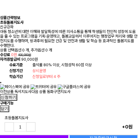
상품간략정보
초등돌봄지도사
신규강좌
아동 청소년에 대한 이해와 발달특성에 따른 의사소통을 통해 학생들의 전인적 성장에 도움
을 줄 수 있는 프로그램을 기획·운영하고, 돌봄교실에서 이루어지는 행정업무 처리와 생활 안
전지도를 수행하며, 방과후에 필요한 건강 및 안전과 생활 및 학습 등 효과적인 돌봄지도를
수행한다.
상품 선택옵션 0 개, 추가옵션 0 개
수강료
0원
400,000원
자격증발급비
90,000원
수료기준
출석률 80% 이상, 시험성적 60점 이상
신청기간
상시운영
학습기간
신청일로부터 4 주
이전상품
독서지도사
다음 상품
동화구연지도사
신청하기
구매기능
닫기
초등돌봄지도사
+0원
자격증발급신청