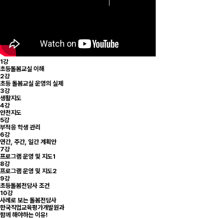
1강
초등돌봄교실 이해
2강
초등 돌봄교실 운영의 실제
3강
생활지도
4강
안전지도
5강
부적응 학생 관리
6강
연간, 주간, 일간 계획안
7강
프로그램 운영 및 지도1
8강
프로그램 운영 및 지도2
9강
초등돌봄전담사 조건
10강
사례로 보는 돌봄전담사
한국직업교육평가개발원과
함께 해야하는 이유!