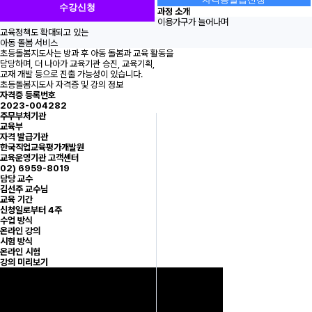
수강신청
과정 소개
이용가구가 늘어나며
교육정책도 확대되고 있는
아동 돌봄 서비스
초등돌봄지도사는 방과 후 아동 돌봄과 교육 활동을
담당하며, 더 나아가 교육기관 승진, 교육기획,
교재 개발 등으로 진출 가능성이 있습니다.
초등돌봄지도사 자격증 및 강의 정보
자격증 등록번호
2023-004282
주무부처기관
교육부
자격 발급기관
한국직업교육평가개발원
교육운영기관 고객센터
02) 6959-8019
담당 교수
김선주 교수님
교육 기간
신청일로부터 4주
수업 방식
온라인 강의
시험 방식
온라인 시험
강의 미리보기