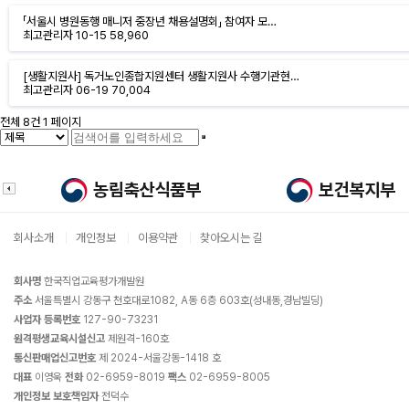
「서울시 병원동행 매니저 중장년 채용설명회」 참여자 모…
최고관리자
10-15
58,960
[생활지원사] 독거노인종합지원센터 생활지원사 수행기관현…
최고관리자
06-19
70,004
전체 8건
1 페이지
회사소개
개인정보
이용약관
찾아오시는 길
회사명
한국직업교육평가개발원
주소
서울특별시 강동구 천호대로1082, A동 6층 603호(성내동,경남빌딩)
사업자 등록번호
127-90-73231
원격평생교육시설신고
제원격-160호
통신판매업신고번호
제 2024-서울강동-1418 호
대표
이영욱
전화
02-6959-8019
팩스
02-6959-8005
개인정보 보호책임자
전덕수