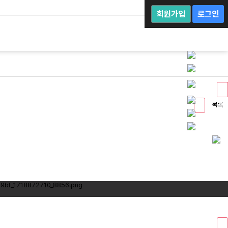
회
원
회원가입
로그인
로
그
인
목록