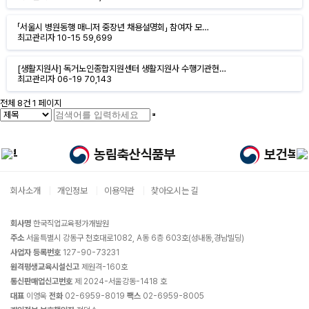
「서울시 병원동행 매니저 중장년 채용설명회」 참여자 모…
최고관리자
10-15
59,699
[생활지원사] 독거노인종합지원센터 생활지원사 수행기관현…
최고관리자
06-19
70,143
전체 8건
1 페이지
회사소개
개인정보
이용약관
찾아오시는 길
회사명
한국직업교육평가개발원
주소
서울특별시 강동구 천호대로1082, A동 6층 603호(성내동,경남빌딩)
사업자 등록번호
127-90-73231
원격평생교육시설신고
제원격-160호
통신판매업신고번호
제 2024-서울강동-1418 호
대표
이영욱
전화
02-6959-8019
팩스
02-6959-8005