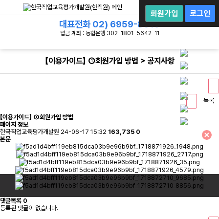
회
원
회원가입
로그인
로
대표전화
02) 6959-8019
그
인
입금 계좌 : 농협은행 302-1801-5642-11
【이용가이드】 ①회원가입 방법 > 공지사항
목록
【이용가이드】 ①회원가입 방법
페이지 정보
한국직업교육평가개발원
24-06-17 15:32
163,735
0
본문
댓글목록
0
등록된 댓글이 없습니다.