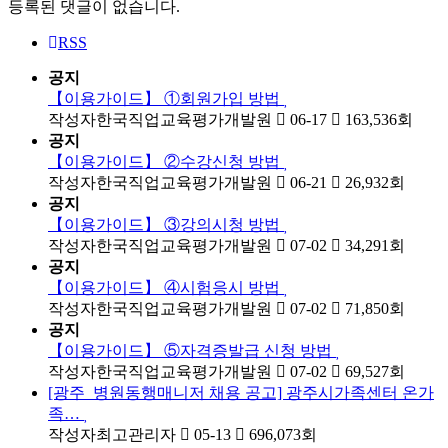
등록된 댓글이 없습니다.
RSS
공지
【이용가이드】 ①회원가입 방법
작성자
한국직업교육평가개발원
06-17
163,536
회
공지
【이용가이드】 ②수강신청 방법
작성자
한국직업교육평가개발원
06-21
26,932
회
공지
【이용가이드】 ③강의시청 방법
작성자
한국직업교육평가개발원
07-02
34,291
회
공지
【이용가이드】 ④시험응시 방법
작성자
한국직업교육평가개발원
07-02
71,850
회
공지
【이용가이드】 ⑤자격증발급 신청 방법
작성자
한국직업교육평가개발원
07-02
69,527
회
[광주_병원동행매니저 채용 공고] 광주시가족센터 온가
족…
작성자
최고관리자
05-13
696,073
회