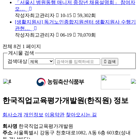
「서울시 병원동행 매니저 중장년 채용설명회」 참여자
모…
작성자
최고관리자
10-15
59,302
회
[생활지원사] 독거노인종합지원센터 생활지원사 수행기
관현…
작성자
최고관리자
06-19
70,070
회
전체 8건
1 페이지
게시물 검색
검색대상
검색
한국직업교육평가개발원(한직원) 정보
회사소개
개인정보
이용약관
찾아오시는 길
회사명
한국직업교육평가개발원
주소
서울특별시 강동구 천호대로1082, A동 6층 603호(성내