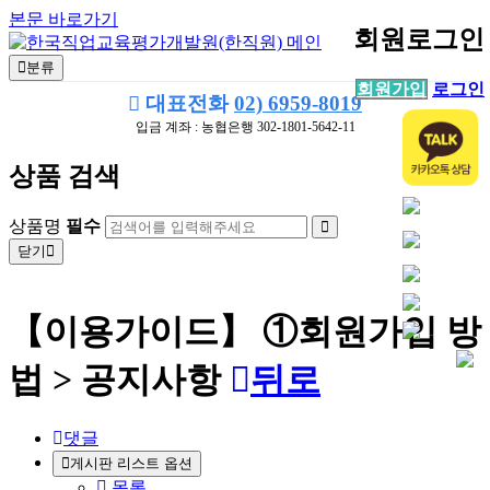
본문 바로가기
회원로그인
분류
회원가입
로그인
대표전화
02) 6959-8019
입금 계좌 : 농협은행 302-1801-5642-11
상품 검색
상품명
필수
닫기
【이용가이드】 ①회원가입 방
법 > 공지사항
뒤로
댓글
게시판 리스트 옵션
목록