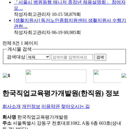
「서울시 병원동행 매니저 중장년 채용설명회」 참여자
모…
작성자
최고관리자
10-15
58,879
회
[생활지원사] 독거노인종합지원센터 생활지원사 수행기
관현…
작성자
최고관리자
06-19
69,985
회
전체 8건
1 페이지
게시물 검색
검색대상
검색
한국직업교육평가개발원(한직원) 정보
회사소개
개인정보
이용약관
찾아오시는 길
회사명
한국직업교육평가개발원
주소
서울특별시 강동구 천호대로1082, A동 6층 603호(성내