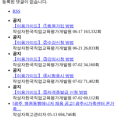
등록된 댓글이 없습니다.
RSS
공지
【이용가이드】 ①회원가입 방법
작성자
한국직업교육평가개발원
06-17
163,332
회
공지
【이용가이드】 ②수강신청 방법
작성자
한국직업교육평가개발원
06-21
26,833
회
공지
【이용가이드】 ③강의시청 방법
작성자
한국직업교육평가개발원
07-02
34,160
회
공지
【이용가이드】 ④시험응시 방법
작성자
한국직업교육평가개발원
07-02
71,402
회
공지
【이용가이드】 ⑤자격증발급 신청 방법
작성자
한국직업교육평가개발원
07-02
69,112
회
[광주_병원동행매니저 채용 공고] 광주시가족센터 온가
족…
작성자
최고관리자
05-13
694,746
회