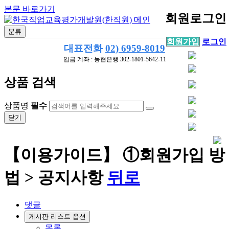
본문 바로가기
회원로그인
분류
회원가입
로그인
대표전화
02) 6959-8019
입금 계좌 : 농협은행 302-1801-5642-11
상품 검색
상품명
필수
닫기
【이용가이드】 ①회원가입 방
법 > 공지사항
뒤로
댓글
게시판 리스트 옵션
목록