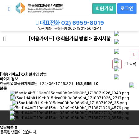
회
원
회원가입
로그인
로
그
인
대표전화
02) 6959-8019
입금 계좌 : 농협은행 302-1801-5642-11
【이용가이드】 ①회원가입 방법 > 공지사항
목록
【이용가이드】 ①회원가입 방법
페이지 정보
한국직업교육평가개발원
24-06-17 15:32
163,555
0
본문
댓글목록
0
등록된 댓글이 없습니다.