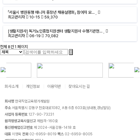
「서울시 병원동행 매니저 중장년 채용설명회」 참여자 모…
최고관리자
10-15
59,370
[생활지원사] 독거노인종합지원센터 생활지원사 수행기관현…
최고관리자
06-19
70,082
전체 8건
1 페이지
회사소개
개인정보
이용약관
찾아오시는 길
회사명
한국직업교육평가개발원
주소
서울특별시 강동구 천호대로1082, A동 6층 603호(성내동,경남빌딩)
사업자 등록번호
127-90-73231
원격평생교육시설신고
제원격-160호
통신판매업신고번호
제 2024-서울강동-1418 호
대표
이영욱
전화
02-6959-8019
팩스
02-6959-8005