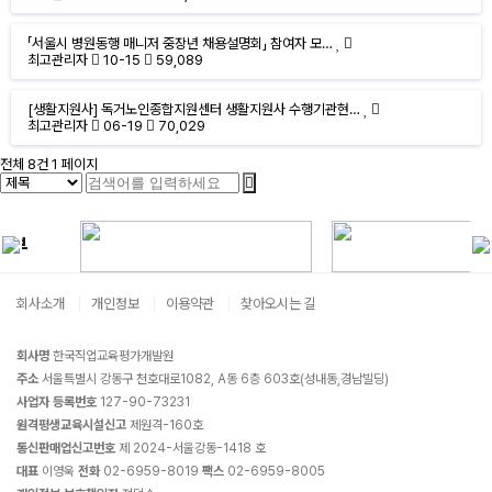
「서울시 병원동행 매니저 중장년 채용설명회」 참여자 모…
최고관리자
10-15
59,089
[생활지원사] 독거노인종합지원센터 생활지원사 수행기관현…
최고관리자
06-19
70,029
전체 8건
1 페이지
회사소개
개인정보
이용약관
찾아오시는 길
회사명
한국직업교육평가개발원
주소
서울특별시 강동구 천호대로1082, A동 6층 603호(성내동,경남빌딩)
사업자 등록번호
127-90-73231
원격평생교육시설신고
제원격-160호
통신판매업신고번호
제 2024-서울강동-1418 호
대표
이영욱
전화
02-6959-8019
팩스
02-6959-8005