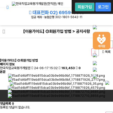
회
원
회원가입
로그인
로
대표전화
02) 6959-8019
그
인
입금 계좌 : 농협은행 302-1801-5642-11
【이용가이드】 ①회원가입 방법 > 공지사항
목록
【이용가이드】 ①회원가입 방법
페이지 정보
한국직업교육평가개발원
24-06-17 15:32
163,453
0
본문
댓글목록
0
등록된 댓글이 없습니다.