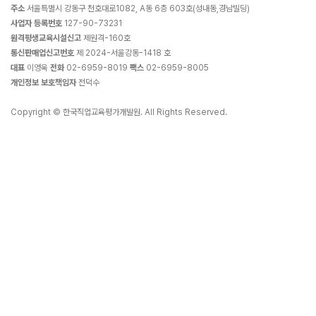
주소
서울특별시 강동구 천호대로1082, A동 6층 603호(성내동,경남빌딩)
사업자 등록번호
127-90-73231
원격평생교육시설신고
제원격-160호
통신판매업신고번호
제 2024-서울강동-1418 호
대표
이영욱
전화
02-6959-8019
팩스
02-6959-8005
개인정보 보호책임자
전덕수
Copyright © 한국직업교육평가개발원. All Rights Reserved.