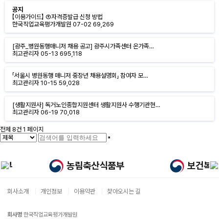
공지
【이용가이드】 ⑤자격증발급 신청 방법
한국직업교육평가개발원
07-02
69,269
[광주_병원동행매니저 채용 공고] 광주시가족센터 온가족…
최고관리자
05-13
695,118
「서울시 병원동행 매니저 중장년 채용설명회」 참여자 모…
최고관리자
10-15
59,028
[생활지원사] 독거노인종합지원센터 생활지원사 수행기관현…
최고관리자
06-19
70,018
전체 8건
1 페이지
회사소개
개인정보
이용약관
찾아오시는 길
회사명
한국직업교육평가개발원