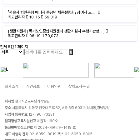
「서울시 병원동행 매니저 중장년 채용설명회」 참여자 모…
최고관리자
10-15
59,319
[생활지원사] 독거노인종합지원센터 생활지원사 수행기관현…
최고관리자
06-19
70,073
전체 8건
1 페이지
회사소개
개인정보
이용약관
찾아오시는 길
회사명
한국직업교육평가개발원
주소
서울특별시 강동구 천호대로1082, A동 6층 603호(성내동,경남빌딩)
사업자 등록번호
127-90-73231
원격평생교육시설신고
제원격-160호
통신판매업신고번호
제 2024-서울강동-1418 호
대표
이영욱
전화
02-6959-8019
팩스
02-6959-8005