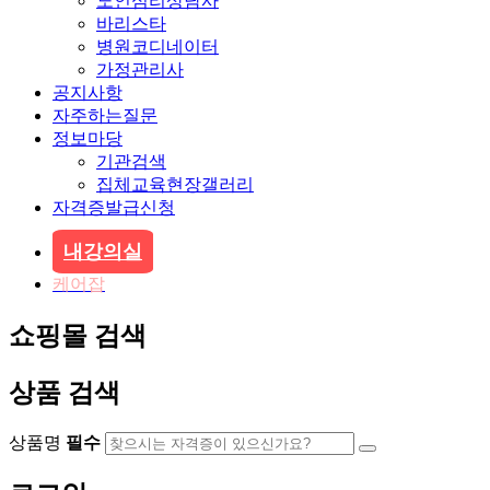
노인심리상담사
바리스타
병원코디네이터
가정관리사
공지사항
자주하는질문
정보마당
기관검색
집체교육현장갤러리
자격증발급신청
내강의실
케어잡
쇼핑몰 검색
상품 검색
상품명
필수