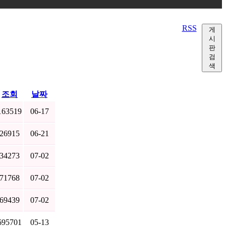
RSS
게
시
판
검
색
조회
날짜
163519
06-17
26915
06-21
34273
07-02
71768
07-02
69439
07-02
695701
05-13