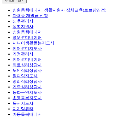
카테고리닫기
병원동행매니저+생활지원사 집체교육(토브광진점)
자격증 재발급 신청
산후관리사
생활지원사
병원동행매니저
병원코디네이터
시니어생활돌봄지도사
케어코디지도사
가정관리사
케어코디네이터
타로심리상담사
노인심리상담사
웰다잉지도사
명리심리상담사
가족심리상담사
동화구연지도사
초등돌봄지도사
독서지도사
디지털튜터
아동돌봄매니저