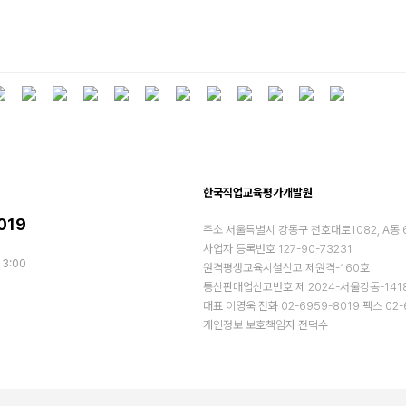
한국직업교육평가개발원
019
주소
서울특별시 강동구 천호대로1082, A동 
사업자 등록번호
127-90-73231
0
13:00
원격평생교육시설신고
제원격-160호
통신판매업신고번호
제 2024-서울강동-141
대표
이영욱
전화
02-6959-8019
팩스
02-
개인정보 보호책임자
전덕수