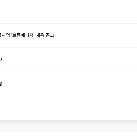
사업 '보듬매니저' 채용 공고
고
황