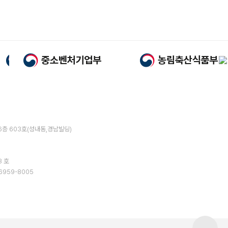
6층 603호(성내동,경남빌딩)
8 호
6959-8005